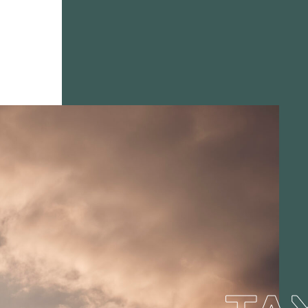
TION
.