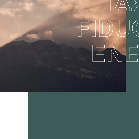
TA
Meeting
FIDU
EN