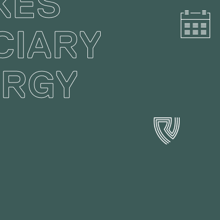
XES
CIARY
ERGY